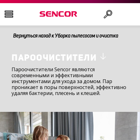
Вернуться назад к Уборка пылесосом и очистка
ТЕЛЕВИЗОРЫ
Поиск
АУДИО-ВИДЕО
ПАРООЧИСТИТЕЛИ
Пароочистители Sencor являются
современными и эффективными
КУХНЯ
инструментами для ухода за домом. Пар
проникает в поры поверхностей, эффективно
удаляя бактерии, плесень и клешей.
БЫТОВАЯ ТЕХНИКА
ТОВАРЫ ДЛЯ ЗДОРОВЬЯ И КРАСОТЫ
ОФИС И КАБЕЛИ