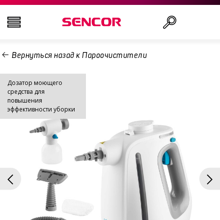
Вернуться назад к Пароочистители
ТЕЛЕВИЗОРЫ
Поиск
Дозатор моющего
АУДИО-ВИДЕО
средства для
повышения
эффективности уборки
КУХНЯ
БЫТОВАЯ ТЕХНИКА
ТОВАРЫ ДЛЯ ЗДОРОВЬЯ И КРАСОТЫ
ОФИС И КАБЕЛИ