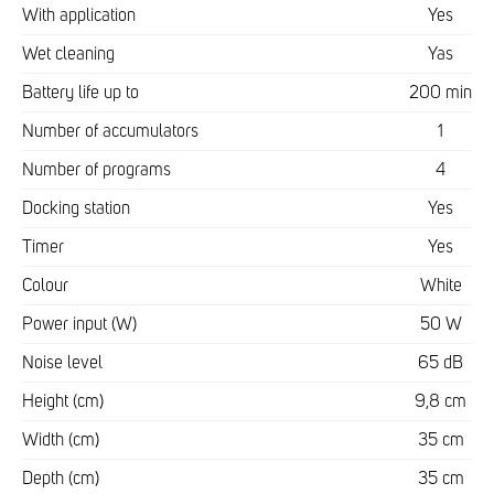
With application
Yes
Wet cleaning
Yas
Battery life up to
200 min
Number of accumulators
1
Number of programs
4
Docking station
Yes
Timer
Yes
Colour
White
Power input (W)
50 W
Noise level
65 dB
Height (cm)
9,8 cm
Width (cm)
35 cm
Depth (cm)
35 cm