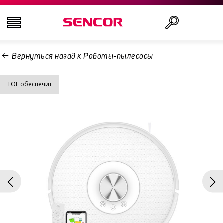
Вернуться назад к Роботы-пылесосы
ТЕЛЕВИЗОРЫ
Поиск
TOF обеспечит
АУДИО-ВИДЕО
КУХНЯ
БЫТОВАЯ ТЕХНИКА
ТОВАРЫ ДЛЯ ЗДОРОВЬЯ И КРАСОТЫ
ОФИС И КАБЕЛИ