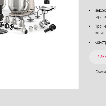
Высок
гаран
Прочн
метал
Конст
Где
Скача