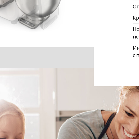
Ог
Кр
Но
не
Ин
с 