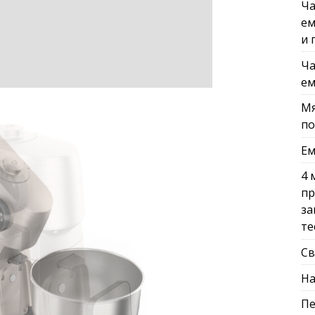
Ча
ем
и 
Ча
ем
Мя
по
Ем
4 
пр
за
те
Св
На
Пе