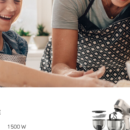
Е
1 500 W