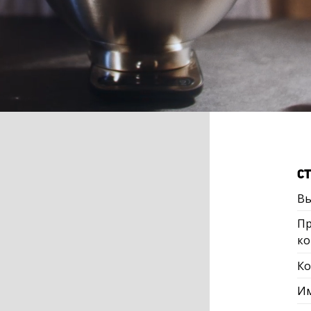
С
Вы
Пр
ко
Ко
Им