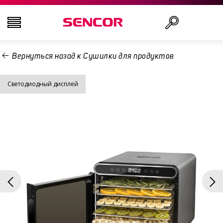
Вернуться назад к Сушилки для продуктов
ТЕЛЕВИЗОРЫ
Поиск
Светодиодный дисплей
АУДИО-ВИДЕО
КУХНЯ
БЫТОВАЯ ТЕХНИКА
ТОВАРЫ ДЛЯ ЗДОРОВЬЯ И КРАСОТЫ
ОФИС И КАБЕЛИ