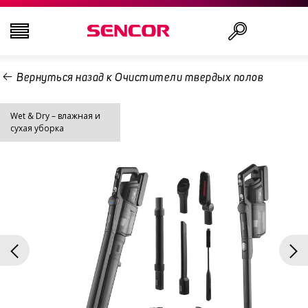
Вернуться назад к Очистители твердых полов
ТЕЛЕВИЗОРЫ
Поиск
Wet & Dry – влажная и
АУДИО-ВИДЕО
сухая уборка
КУХНЯ
БЫТОВАЯ ТЕХНИКА
ТОВАРЫ ДЛЯ ЗДОРОВЬЯ И КРАСОТЫ
ОФИС И КАБЕЛИ