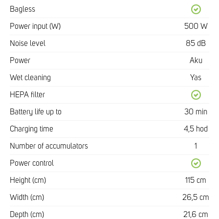
Bagless
Power input (W)
500 W
Noise level
85 dB
Power
Aku
Wet cleaning
Yas
HEPA filter
Battery life up to
30 min
Charging time
4,5 hod
Number of accumulators
1
Power control
Height (cm)
115 cm
Width (cm)
26,5 cm
Depth (cm)
21,6 cm