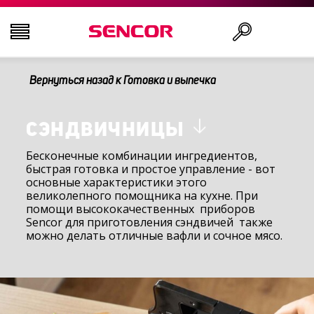
Вернуться назад к Готовка и выпечка
ТЕЛЕВИЗОРЫ
Поиск
АУДИО-ВИДЕО
СЭНДВИЧНИЦЫ
Бесконечные комбинации ингредиентов,
быстрая готовка и простое управление - вот
КУХНЯ
основные характеристики этого
великолепного помощника на кухне. При
помощи высококачественных приборов
БЫТОВАЯ ТЕХНИКА
Sencor для приготовления сэндвичей также
можно делать отличные вафли и сочное мясо.
ТОВАРЫ ДЛЯ ЗДОРОВЬЯ И КРАСОТЫ
ОФИС И КАБЕЛИ