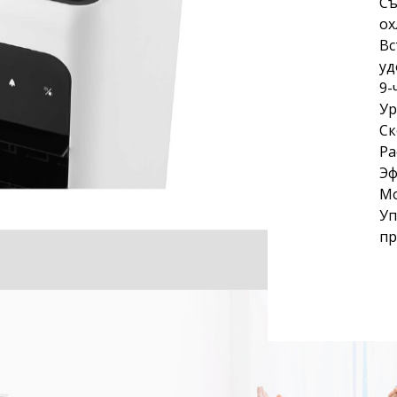
Съ
ох
Вс
уд
9-
Ур
Ск
Ра
Эф
Мо
Уп
пр