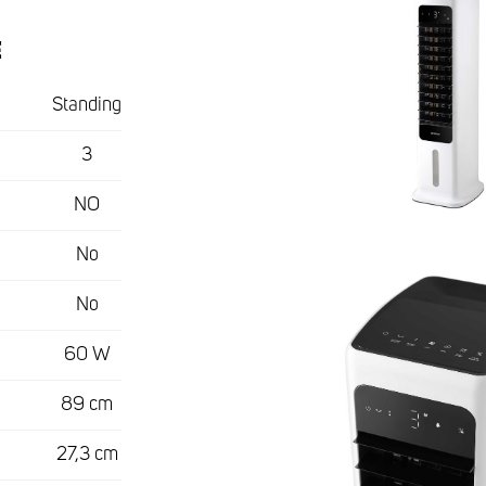
Е
Standing
3
NO
No
No
60 W
89 cm
27,3 cm