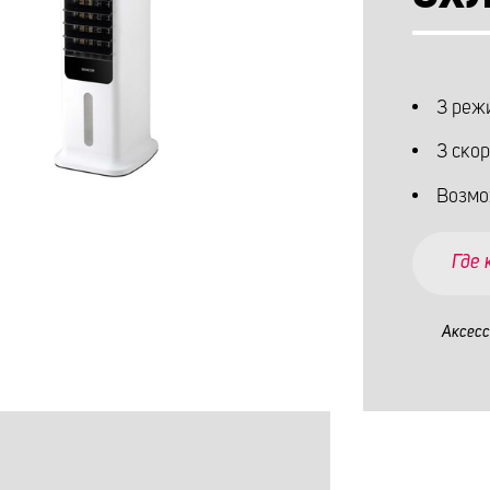
3 реж
3 ско
Возмо
Где
Аксес