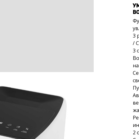
У
В
Фу
ув
3 
/ 
3 
Во
на
Се
св
Пу
Ав
ве
ж
Ре
ин
2 