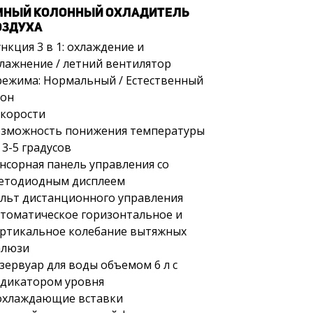
МНЫЙ КОЛОННЫЙ ОХЛАДИТЕЛЬ
ОЗДУХА
нкция 3 в 1: охлаждение и
лажнение / летний вентилятор
режима: Нормальный / Естественный
Сон
скорости
зможность понижения температуры
 3-5 градусов
нсорная панель управления со
етодиодным дисплеем
льт дистанционного управления
томатическое горизонтальное и
ртикальное колебание вытяжных
алюзи
зервуар для воды объемом 6 л с
дикатором уровня
охлаждающие вставки