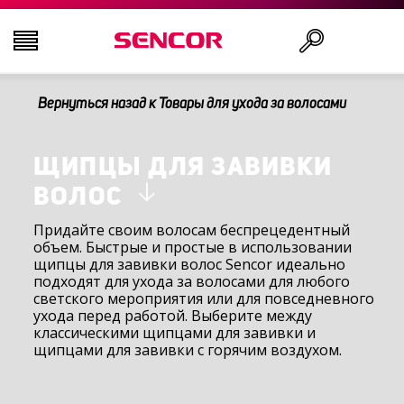
Вернуться назад к Товары для ухода за волосами
ТЕЛЕВИЗОРЫ
Поиск
АУДИО-ВИДЕО
ЩИПЦЫ ДЛЯ ЗАВИВКИ
ВОЛОС
КУХНЯ
Придайте своим волосам беспрецедентный
объем. Быстрые и простые в использовании
щипцы для завивки волос Sencor идеально
БЫТОВАЯ ТЕХНИКА
подходят для ухода за волосами для любого
светского мероприятия или для повседневного
ухода перед работой. Выберите между
ТОВАРЫ ДЛЯ ЗДОРОВЬЯ И КРАСОТЫ
классическими щипцами для завивки и
щипцами для завивки с горячим воздухом.
ОФИС И КАБЕЛИ