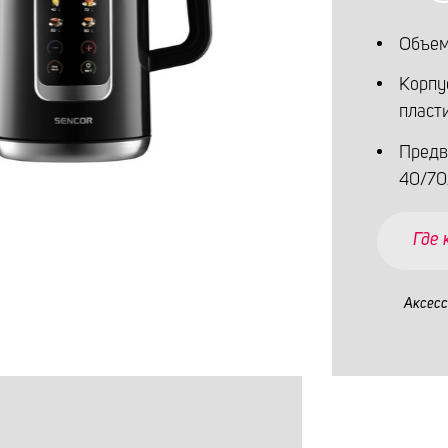
Объем 
Корпу
пласт
Предв
40/70
Где
Аксес