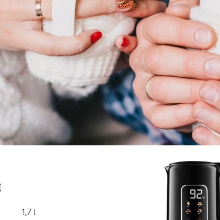
Е
1,7 l