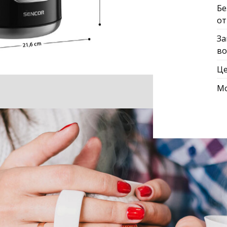
Бе
от
За
в
Це
Мо