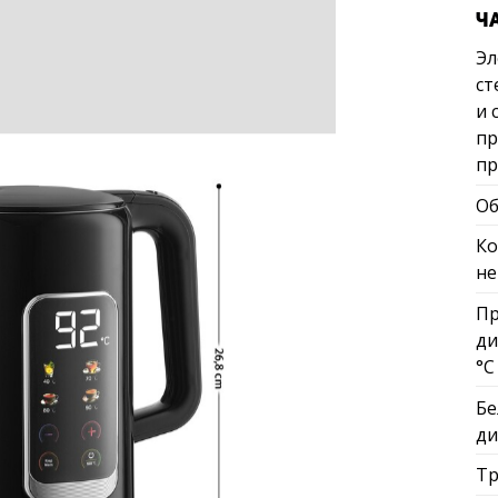
Ч
Эл
ст
и 
пр
п
Об
Ко
не
Пр
ди
°C
Бе
ди
Тр