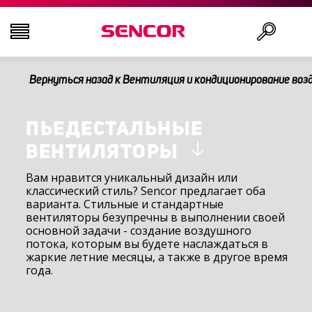
Вернуться назад к Вентиляция и кондиционирование воз
ТЕЛЕВИЗОРЫ
Поис
АУДИО-ВИДЕО
ПЬЕДЕСТАЛЬНЫЕ
ВЕНТИЛЯТОРЫ
КУХНЯ
Вам нравится уникальный дизайн или
классический стиль? Sencor предлагает оба
варианта. Стильные и стандартные
БЫТОВАЯ ТЕХНИКА
вентиляторы безупречны в выполнении своей
основной задачи - создание воздушного
потока, которым вы будете наслаждаться в
ТОВАРЫ ДЛЯ ЗДОРОВЬЯ И КРАСОТЫ
жаркие летние месяцы, а также в другое время
года.
ОФИС И КАБЕЛИ