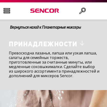
Вернуться назад к Планетарные миксеры
ТЕЛЕВИЗОРЫ
Поиск
АУДИО-ВИДЕО
ПРИНАДЛЕЖНОСТИ
Превосходна лазанья, лапша или узкая лапша,
салаты для семейных торжеств,
КУХНЯ
приготовленные за считанные минуты, или
медленные соковыжималки. Сделайте выбор
из широкого ассортимента принадлежностей и
БЫТОВАЯ ТЕХНИКА
дополнений для миксеров Sencor.
ТОВАРЫ ДЛЯ ЗДОРОВЬЯ И КРАСОТЫ
ОФИС И КАБЕЛИ