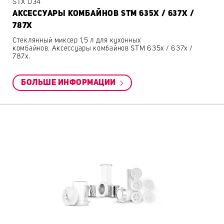
STX 034
АКСЕССУАРЫ КОМБАЙНОВ STM 635X / 637X /
787X
Стеклянный миксер 1,5 л для кухонных
комбайнов. Аксессуары комбайнов STM 635x / 637x /
787x.
БОЛЬШЕ ИНФОРМАЦИИ