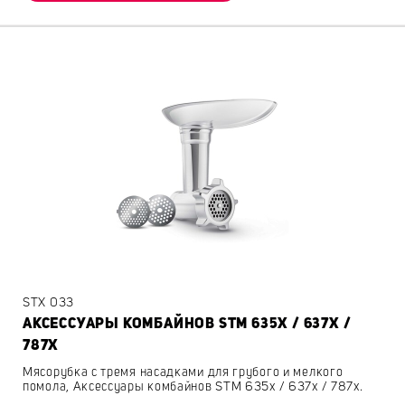
STX 033
АКСЕССУАРЫ КОМБАЙНОВ STM 635X / 637X /
787X
Мясорубка с тремя насадками для грубого и мелкого
помола, Аксессуары комбайнов STM 635x / 637x / 787x.