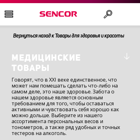
Вернуться назад к Товары для здоровья и красоты
ТЕЛЕВИЗОРЫ
Поиск
АУДИО-ВИДЕО
МЕДИЦИНСКИЕ
ТОВАРЫ
КУХНЯ
Говорят, что в XXI веке единственное, что
может нам помешать сделать что-либо на
самом деле, это наше здоровье. Забота о
БЫТОВАЯ ТЕХНИКА
нашем здоровье является основным
требованием для того, чтобы оставаться
активными и чувствовать себя хорошо как
ТОВАРЫ ДЛЯ ЗДОРОВЬЯ И КРАСОТЫ
можно дольше. Выберите из нашего
ассортимента персональных весов и
тонометров, а также ряд удобных и точных
ОФИС И КАБЕЛИ
тестеров на алкоголь.