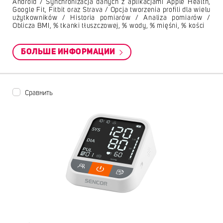
Android / Synchronizacja danych z aplikacjami Apple Health,
Google Fit, Fitbit oraz Strava / Opcja tworzenia profili dla wielu
użytkowników / Historia pomiarów / Analiza pomiarów /
Oblicza BMI, % tkanki tłuszczowej, % wody, % mięśni, % kości
БОЛЬШЕ ИНФОРМАЦИИ
Сравнить