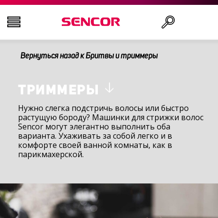
Вернуться назад к Бритвы и триммеры
ТЕЛЕВИЗОРЫ
Поиск
АУДИО-ВИДЕО
ТРИММЕРЫ
Нужно слегка подстричь волосы или быстро
растущую бороду? Машинки для стрижки волос
КУХНЯ
Sencor могут элегантно выполнить оба
варианта. Ухаживать за собой легко и в
комфорте своей ванной комнаты, как в
БЫТОВАЯ ТЕХНИКА
парикмахерской.
ТОВАРЫ ДЛЯ ЗДОРОВЬЯ И КРАСОТЫ
ОФИС И КАБЕЛИ