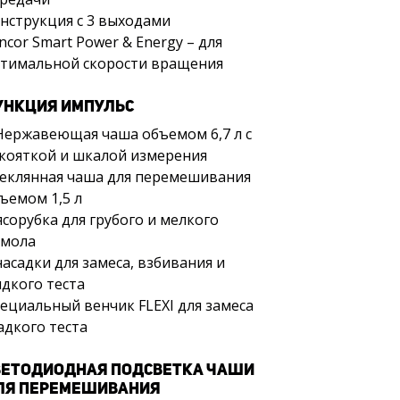
нструкция с 3 выходами
ncor Smart Power & Energy – для
тимальной скорости вращения
УНКЦИЯ ИМПУЛЬС
Нержавеющая чаша объемом 6,7 л с
кояткой и шкалой измерения
еклянная чаша для перемешивания
ъемом 1,5 л
сорубка для грубого и мелкого
мола
насадки для замеса, взбивания и
дкого теста
ециальный венчик FLEXI для замеса
адкого теста
ВЕТОДИОДНАЯ ПОДСВЕТКА ЧАШИ
ЛЯ ПЕРЕМЕШИВАНИЯ