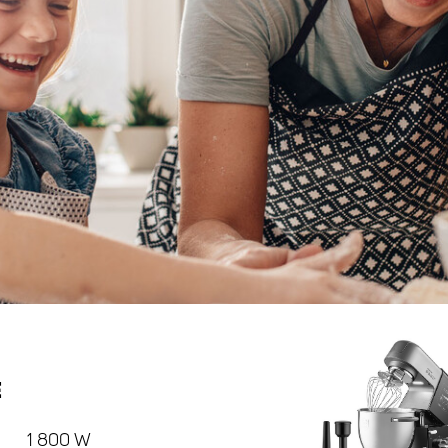
Е
1 800 W