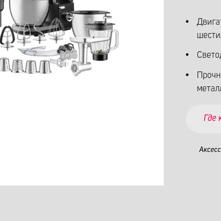
Двига
шести
Свето
Прочн
метал
Где
Аксес