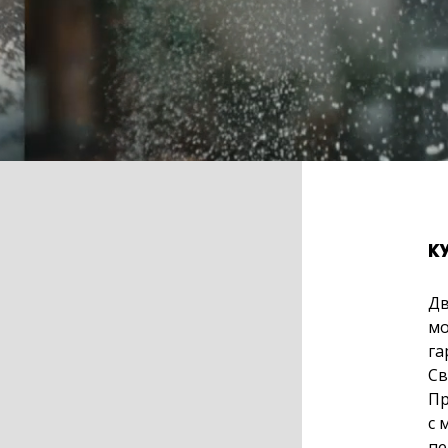
К
Дв
мо
га
Св
Пр
с 
пе