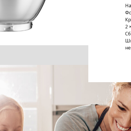
На
Фо
Кр
2 
Сб
Ши
не