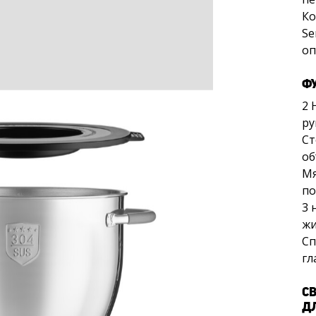
Ко
Se
оп
Ф
2 
ру
Ст
об
Мя
по
3 
жи
Сп
гл
С
Д