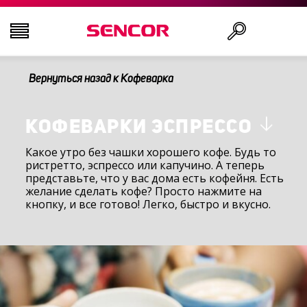
Вернуться назад к Кофеварка
ТЕЛЕВИЗОРЫ
Поиск
АУДИО-ВИДЕО
КОФЕВАРКИ ЭСПРЕССО
Какое утро без чашки хорошего кофе. Будь то
ристретто, эспрессо или капучино. А теперь
КУХНЯ
представьте, что у вас дома есть кофейня. Есть
желание сделать кофе? Просто нажмите на
кнопку, и все готово! Легко, быстро и вкусно.
БЫТОВАЯ ТЕХНИКА
ТОВАРЫ ДЛЯ ЗДОРОВЬЯ И КРАСОТЫ
ОФИС И КАБЕЛИ