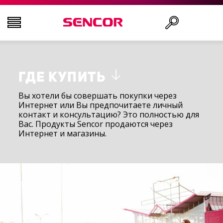
ТЕЛЕВИЗОРЫ
Поиск
ГДЕ КУПИТЬ
АУДИО-ВИДЕО
Вы хотели бы совершать покупки через
Интернет или Вы предпочитаете личный
контакт и консультацию? Это полностью для
КУХНЯ
Вас. Продукты Sencor продаются через
Интернет и магазины.
БЫТОВАЯ ТЕХНИКА
ТОВАРЫ ДЛЯ ЗДОРОВЬЯ И КРАСОТЫ
ОФИС И КАБЕЛИ