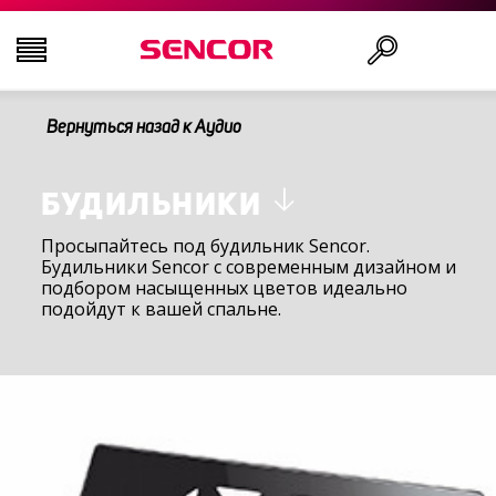
Вернуться назад к Аудио
ТЕЛЕВИЗОРЫ
Поиск
АУДИО-ВИДЕО
БУДИЛЬНИКИ
Просыпайтесь под будильник Sencor.
Будильники Sencor с современным дизайном и
КУХНЯ
подбором насыщенных цветов идеально
подойдут к вашей спальне.
БЫТОВАЯ ТЕХНИКА
ТОВАРЫ ДЛЯ ЗДОРОВЬЯ И КРАСОТЫ
ОФИС И КАБЕЛИ